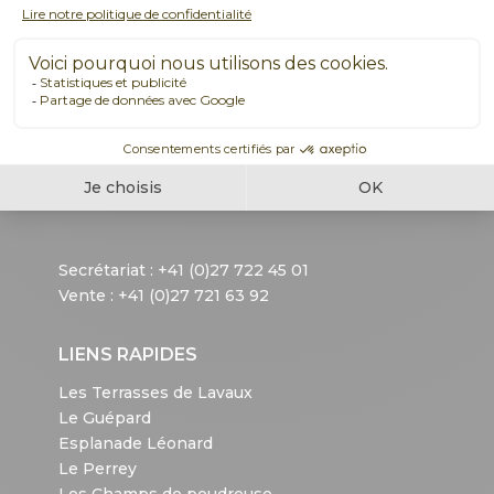
CHRISTIAN CONSTANTIN SA
Complexe de La Porte d’Octodure
Route du Grand St. Bernard, 5
CH – 1921 Martigny-Croix
SUISSE
Secrétariat :
+41 (0)27 722 45 01
Vente :
+41 (0)27 721 63 92
LIENS RAPIDES
Les Terrasses de Lavaux
Le Guépard
Esplanade Léonard
Le Perrey