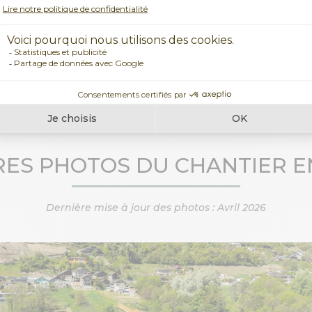
▹ Studio
▹ 2.5 pièces
▹ Place de parking
e CHF 730’000.-
Télécharger la liste des prix complète
RES PHOTOS DU CHANTIER E
Dernière mise à jour des photos : Avril 2026