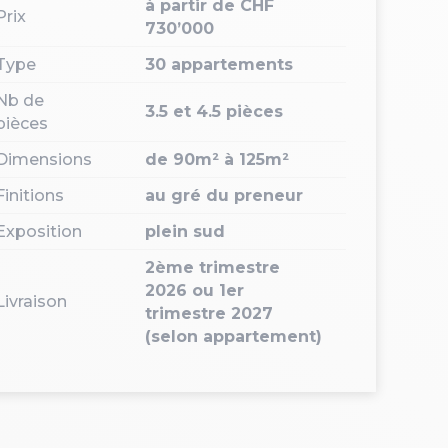
à partir de CHF
Prix
730’000
Type
30 appartements
Nb de
3.5 et 4.5 pièces
pièces
Dimensions
de 90m² à 125m²
Finitions
au gré du preneur
Exposition
plein sud
2ème trimestre
2026 ou 1er
Livraison
trimestre 2027
(selon appartement)