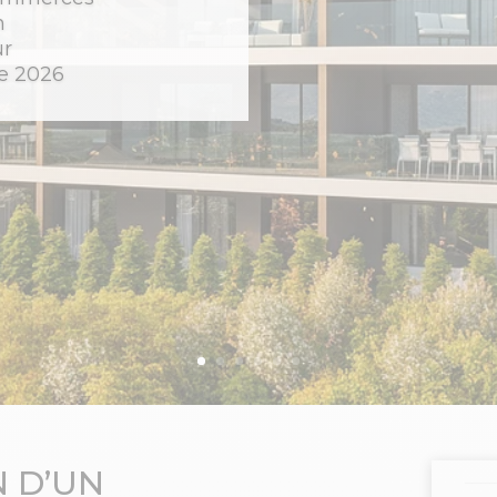
n
ur
re 2026
N D’UN