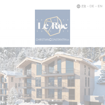
FR
–
DE
–
EN