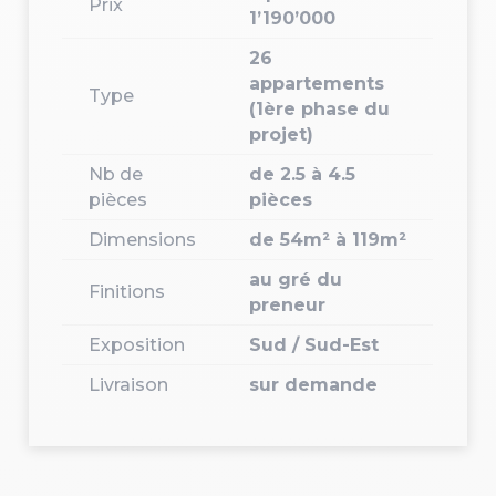
Prix
1’190’000
26
appartements
Type
(1ère phase du
projet)
Nb de
de 2.5 à 4.5
pièces
pièces
Dimensions
de 54m² à 119m²
au gré du
Finitions
preneur
Exposition
Sud / Sud-Est
Livraison
sur demande